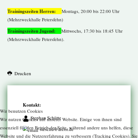
Trainingszeiten Herren:
Montags, 20:00 bis 22:00 Uhr
(Mehrzweckhalle Petersfehn)
Trainingszeiten Jugend:
Mittwochs, 17:30 bis 18:45 Uhr
(Mehrzweckhalle Petersfehn).
Drucken
Kontakt:
Wir benutzen Cookies
Stephan Schütte
Wir nutzen Cookies auf unserer Website. Einige von ihnen sind
essenziell für den Betrieb der Seite, während andere uns helfen, diese
steschu@arcor.de
Website und die Nutzererfahrung zu verbessern (Tracking Cookies). Sie