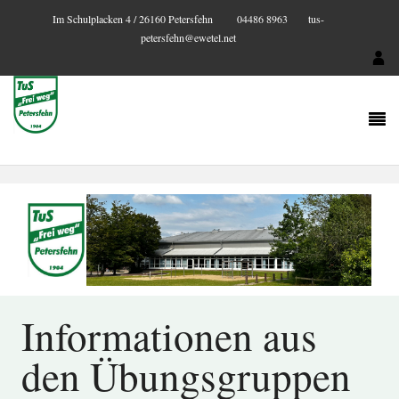
Im Schulplacken 4 / 26160 Petersfehn
04486 8963
tus-
petersfehn@ewetel.net
Informationen aus
den Übungsgruppen