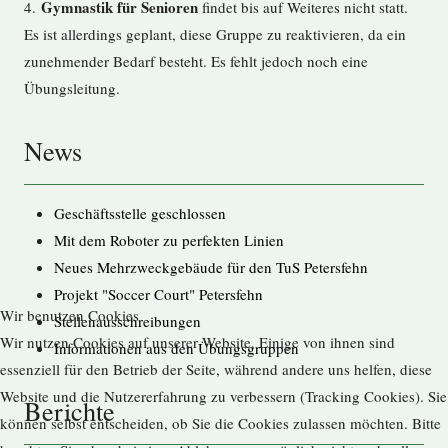
Gymnastik für Senioren
4.
findet bis auf Weiteres nicht statt.
Es ist allerdings geplant, diese Gruppe zu reaktivieren, da ein
zunehmender Bedarf besteht. Es fehlt jedoch noch eine
Übungsleitung.
News
Geschäftsstelle geschlossen
Mit dem Roboter zu perfekten Linien
Neues Mehrzweckgebäude für den TuS Petersfehn
Projekt "Soccer Court" Petersfehn
Wir benutzen Cookies
Stellenausschreibungen
Wir nutzen Cookies auf unserer Website. Einige von ihnen sind
Informationen aus den Übungsgruppen
essenziell für den Betrieb der Seite, während andere uns helfen, diese
Website und die Nutzererfahrung zu verbessern (Tracking Cookies). Sie
Berichte
können selbst entscheiden, ob Sie die Cookies zulassen möchten. Bitte